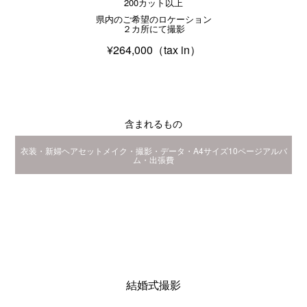
200カット以上
県内のご希望のロケーション
２カ所にて撮影
¥264,000（tax in）
含まれるもの
衣装・新婦ヘアセットメイク・撮影・データ・A4サイズ10ページアルバ
ム・出張費
結婚式撮影