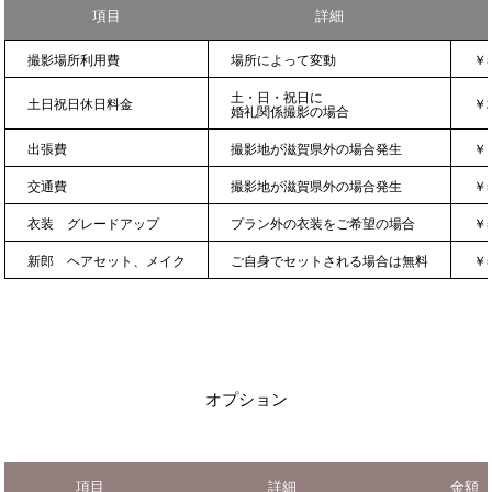
項目
詳細
撮影場所利用費
場所によって変動
￥5
土・日・祝日に
土日祝日休日料金
￥2
婚礼関係撮影の場合
出張費
撮影地が滋賀県外の場合発生
￥1
交通費
撮影地が滋賀県外の場合発生
￥5
衣装 グレードアップ
プラン外の衣装をご希望の場合
￥5
新郎 ヘアセット、メイク
ご自身でセットされる場合は無料
￥5
オプション
項目
詳細
金額