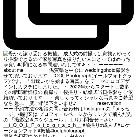
開業当初死ぬかと思った。 ・ 中古の