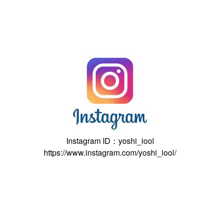
Instagram ID：yoshi_iool
https://www.instagram.com/yoshi_iool/