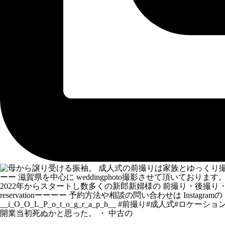
開業当初死ぬかと思った。 ・ 中古の