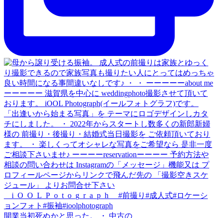
開業当初死ぬかと思った。 ・ 中古の